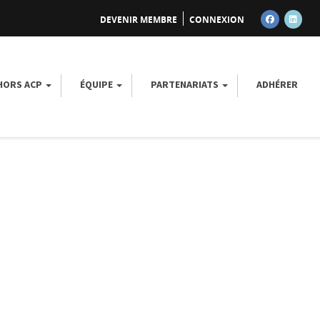
DEVENIR MEMBRE
CONNEXION
FACEBOOK
LINK
 HORS ACP
ÉQUIPE
PARTENARIATS
ADHÉRER