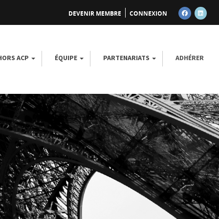
DEVENIR MEMBRE
CONNEXION
FACEBOOK
LINK
 HORS ACP
ÉQUIPE
PARTENARIATS
ADHÉRER