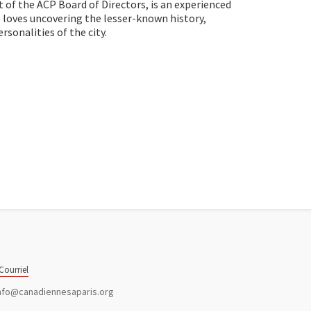
nt of the ACP Board of Directors, is an experienced
he loves uncovering the lesser-known history,
rsonalities of the city.
Courriel
nfo@canadiennesaparis.org