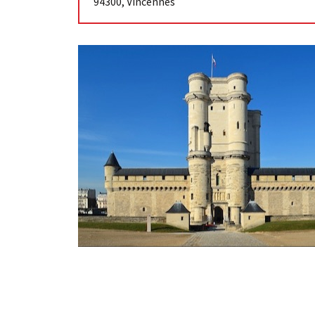
94300
,
Vincennes