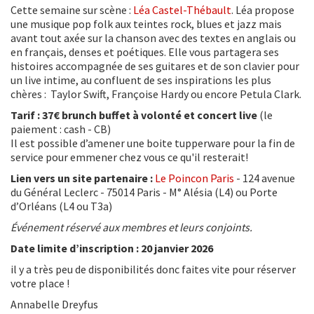
Cette semaine sur scène :
Léa Castel-Thébault
. Léa propose
une musique pop folk aux teintes rock, blues et jazz mais
avant tout axée sur la chanson avec des textes en anglais ou
en français, denses et poétiques. Elle vous partagera ses
histoires accompagnée de ses guitares et de son clavier pour
un live intime, au confluent de ses inspirations les plus
chères : Taylor Swift, Françoise Hardy ou encore Petula Clark.
Tarif :
37€ brunch buffet à volonté
et concert live
(le
paiement : cash - CB)
Il est possible d’amener une boite tupperware pour la fin de
service pour emmener chez vous ce qu'il resterait!
Lien vers un site partenaire :
Le Poincon Paris
- 124 avenue
du Général Leclerc - 75014 Paris - M° Alésia (L4) ou Porte
d’Orléans (L4 ou T3a)
Événement réservé aux membres et leurs conjoints.
Date limite d’inscription : 20 janvier 2026
il y a très peu de disponibilités donc faites vite pour réserver
votre place !
Annabelle Dreyfus