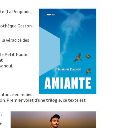
te (La Peuplade,
bliothèque Gaston-
 la véracité des
le Petit Poulin
nt
vanoui.
nfance en milieu
on. Premier volet d’une trilogie, ce texte est
n.
à-