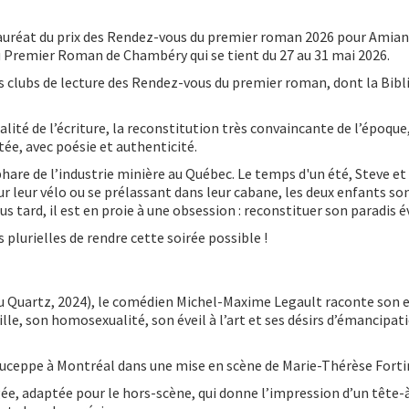
 lauréat du prix des Rendez-vous du premier roman 2026 pour
Amian
l du Premier Roman de Chambéry qui se tient du 27 au 31 mai 2026.
 des clubs de lecture des Rendez-vous du premier roman, dont la Bi
lité de l’écriture, la reconstitution très convaincante de l’époque,
tée, avec poésie et authenticité.
hare de l’industrie minière au Québec. Le temps d'un été, Steve et 
ur leur vélo ou se prélassant dans leur cabane, les deux enfants so
s tard, il est en proie à une obsession : reconstituer son paradis é
s plurielles de rendre cette soirée possible !
 Quartz, 2024), le comédien Michel-Maxime Legault raconte son e
lle, son homosexualité, son éveil à l’art et ses désirs d’émancipati
Duceppe à Montréal dans une mise en scène de Marie-Thérèse Forti
gée, adaptée pour le hors-scène, qui donne l’impression d’un tête-