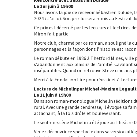
Rencontre avec Sébastien Dulude
Le 1er juin à 19h00
Nous avons la joie de recevoir Sébastien Dulude,
2024 / J’ai lu). Son prix lui sera remis au Festiva
Ce prix est décerné par les lecteurs et lectrices
Miron fait partie.
Notre club, charmé par ce roman, a souligné la qua
personnages et la façon dont l’histoire est racon
Le roman débute en 1986 à Thetford Mines, ville p
s’abandonnent aux plaisirs de l’amitié. Cavalant s
inséparables. Quand on retrouve Steve cinq ans plu
Merci à la Fondation Lire pour réussir et à Lecture
Lecture de Michelinpar Michel-Maxime Legault
Le 11 juin à 19h00
Dans son roman-monologue Michelin (éditions du
rural. Avec une grande tendresse, il évoque sa fami
attachant, à la fois drôle et bouleversant.
Le seul-en-scène Michelin a été joué au Théâtre 
Venez découvrir ce spectacle dans sa version allé