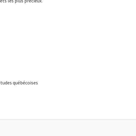
rets les plus précieux.
Études québécoises