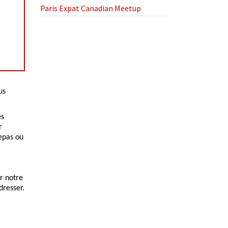
Paris Expat Canadian Meetup
us
es
r
epas ou
r notre
dresser.