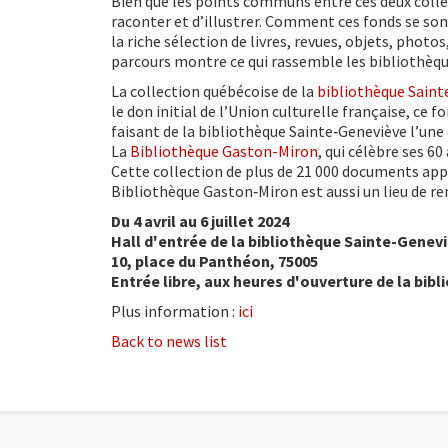
Bien que les points communs entre ces deux collec
raconter et d’illustrer. Comment ces fonds se sont
la riche sélection de livres, revues, objets, phot
parcours montre ce qui rassemble les bibliothèqu
La collection québécoise de la
bibliothèque Saint
le don initial de l’Union culturelle française, c
faisant de la bibliothèque Sainte‑Geneviève l’une
La
Bibliothèque Gaston-Miron
, qui célèbre ses 
Cette collection de plus de 21 000 documents ap
Bibliothèque Gaston‑Miron est aussi un lieu de re
Du 4 avril au 6 juillet 2024
Hall d'entrée de la bibliothèque Sainte-Genev
10, place du Panthéon, 75005
Entrée libre, aux heures d'ouverture de la bib
Plus information :
ici
Back to news list