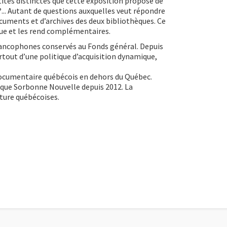
ités distinctes que cette exposition propose de
 ?... Autant de questions auxquelles veut répondre
ocuments et d’archives des deux bibliothèques. Ce
gue et les rend complémentaires.
ancophones conservés au Fonds général. Depuis
rtout d’une politique d’acquisition dynamique,
 documentaire québécois en dehors du Québec.
èque Sorbonne Nouvelle depuis 2012. La
lture québécoises.