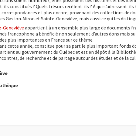
tions soient nombreux, elles possèdent des histoires et des ident
-ils constitués ? Quels trésors recèlent-ils ? À qui s’adressent-ils
os, correspondances et plus encore, provenant des collections de d
es Gaston‑Miron et Sainte-Geneviève, mais aussi ce qui les distin
e-Geneviève
appartient à un ensemble plus large de documents fr
e fonds francophone a bénéficié non seulement d’autres dons mais su
 des plus importantes en France sur ce thème.
60 ans cette année, constitue pour sa part le plus important fonds
partient au gouvernement du Québec et est en dépôt à la Biblioth
ncontres, de recherche et de partage autour des études et de la cu
iève
liothèque